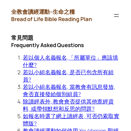
Skip
全教會讀經運動–生命之糧
to
Bread of Life Bible Reading Plan
content
常見問題
Frequently Asked Questions
若以個人名義報名,「所屬單位」應該填
什麼?
若以小組名義報名, 是否已包含所有組
員?
若以小組名義報名, 當教會有訊息發放,
會否直接發給個別組員?
除讀經表外, 教會會否提供其他查經資
料, 或帶領默想和反思的問題?
如報名時選了網上讀經表, 可否仍索取實
體版?
教會讀經運動如何使用 YouVersion 聖經