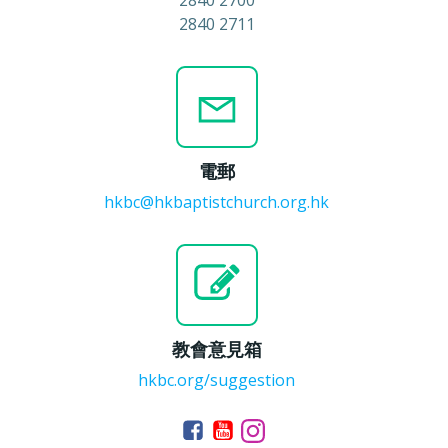
2840 2700
2840 2711
電郵
hkbc@hkbaptistchurch.org.hk
教會意見箱
hkbc.org/suggestion